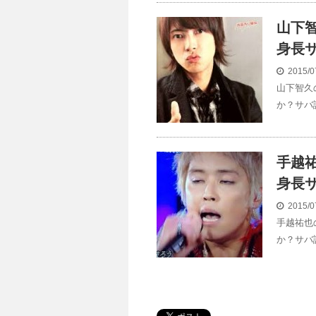
山下智
身長
2015/0
山下智久
か？サバ
手越祐
身長
2015/0
手越祐也
か？サバ