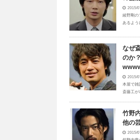
2015/0
綾野剛の
あるよう
なぜ
のか
www
2015/0
本屋で雑
斎藤工が
竹野内
他の
2015/0
竹野内豊