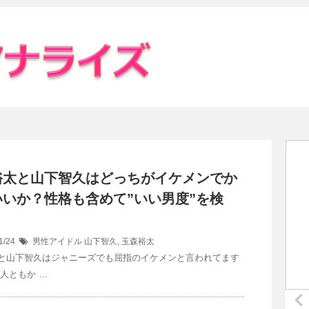
裕太と山下智久はどっちがイケメンでか
いいか？性格も含めて”いい男度”を検
1/24
男性アイドル
山下智久
,
玉森裕太
と山下智久はジャニーズでも屈指のイケメンと言われてます
二人ともか …