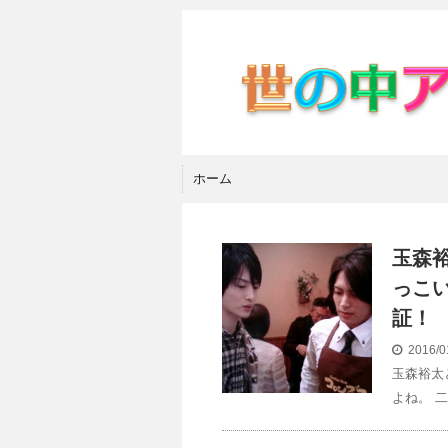
ホーム
玉森
っこ
証！
2016/0
玉森裕太
よね。 