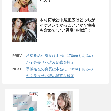
バカ？
木村拓哉と中居正広はどっちが
イケメンでかっこいいか？性格
も含めて”いい男度”を検証！
PREV
相葉雅紀の身長は本当に176cmもあるの
か？身長サバ読み疑惑を検証
NEXT
手越祐也の身長は本当に170cmもあるの
か？身長サバ読み疑惑を検証