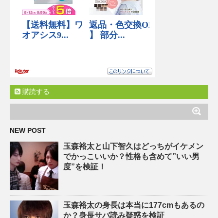
購読する
NEW POST
玉森裕太と山下智久はどっちがイケメン
でかっこいいか？性格も含めて”いい男
度”を検証！
玉森裕太の身長は本当に177cmもあるの
か？身長サバ読み疑惑を検証