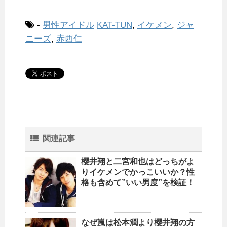
-
男性アイドル
KAT-TUN
,
イケメン
,
ジャ
ニーズ
,
赤西仁
関連記事
櫻井翔と二宮和也はどっちがよ
りイケメンでかっこいいか？性
格も含めて”いい男度”を検証！
なぜ嵐は松本潤より櫻井翔の方