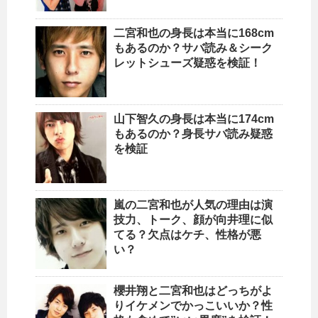
二宮和也の身長は本当に168cm
もあるのか？サバ読み＆シーク
レットシューズ疑惑を検証！
山下智久の身長は本当に174cm
もあるのか？身長サバ読み疑惑
を検証
嵐の二宮和也が人気の理由は演
技力、トーク、顔が向井理に似
てる？欠点はケチ、性格が悪
い？
櫻井翔と二宮和也はどっちがよ
りイケメンでかっこいいか？性