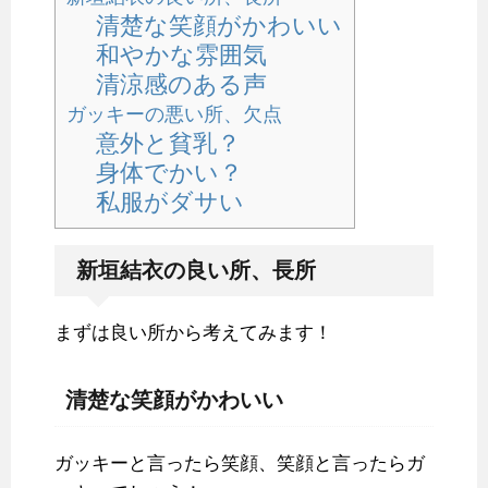
清楚な笑顔がかわいい
和やかな雰囲気
清涼感のある声
ガッキーの悪い所、欠点
意外と貧乳？
身体でかい？
私服がダサい
新垣結衣の良い所、長所
まずは良い所から考えてみます！
清楚な笑顔がかわいい
ガッキーと言ったら笑顔、笑顔と言ったらガ