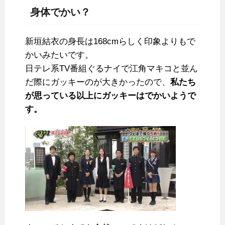
身体でかい？
新垣結衣の身長は168cmらしく印象よりもで
かいみたいです。
日テレ系TV番組ぐるナイで江角マキコと並ん
だ際にガッキーのが大きかったので、
私たち
が思っている以上にガッキーはでかいようで
す。