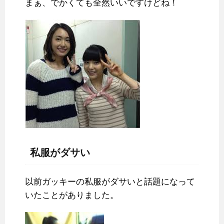
まぁ、でかくても全然いいですけどね！
私服がダサい
以前ガッキーの私服がダサいと話題になって
いたことがありました。