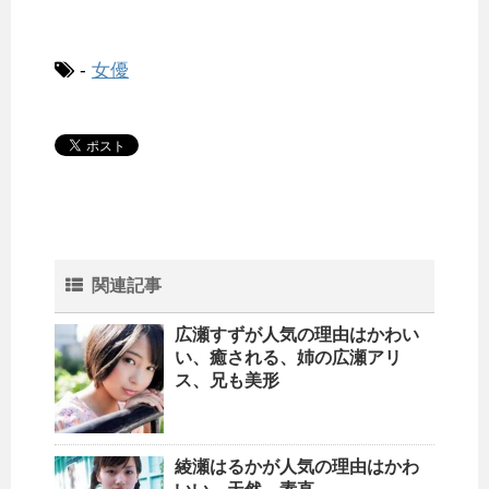
-
女優
関連記事
広瀬すずが人気の理由はかわい
い、癒される、姉の広瀬アリ
ス、兄も美形
綾瀬はるかが人気の理由はかわ