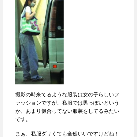
撮影の時来てるような服装は女の子らしいフ
ァッションですが、私服では男っぽいという
か、あまり似合ってない服装をしてるみたい
です。
まぁ、私服ダサくても全然いいですけどね！