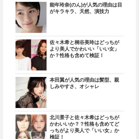
能年玲奈(のん)が人気の理由は目
がキラキラ、天然、演技力
佐々木希と桐谷美玲はどっちが
より美人でかわいい「いい女」
か？性格も含めて検証！
本田翼が人気の理由は髪型、親
しみやすさ、オシャレ
北川景子と佐々木希はどっちが
かわいいか？？性格も含めてど
っちがより美人で「いい女」か
検証！