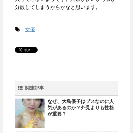
分散してしまうからかなと思います。
-
女優
関連記事
なぜ、大島優子はブスなのに人
気があるのか？外見よりも性格
が重要？