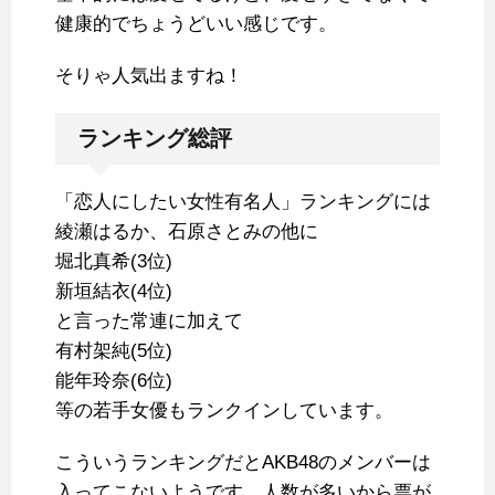
健康的でちょうどいい感じです。
そりゃ人気出ますね！
ランキング総評
「恋人にしたい女性有名人」ランキングには
綾瀬はるか、石原さとみの他に
堀北真希(3位)
新垣結衣(4位)
と言った常連に加えて
有村架純(5位)
能年玲奈(6位)
等の若手女優もランクインしています。
こういうランキングだとAKB48のメンバーは
入ってこないようです。人数が多いから票が