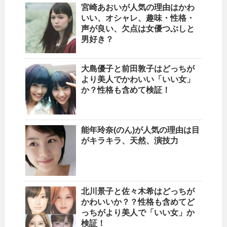
宮崎あおいが人気の理由はかわ
いい、オシャレ、趣味・性格・
声が良い、欠点は女優つぶしと
男好き？
大島優子と前田敦子はどっちが
より美人でかわいい「いい女」
か？性格も含めて検証！
能年玲奈(のん)が人気の理由は目
がキラキラ、天然、演技力
北川景子と佐々木希はどっちが
かわいいか？？性格も含めてど
っちがより美人で「いい女」か
検証！