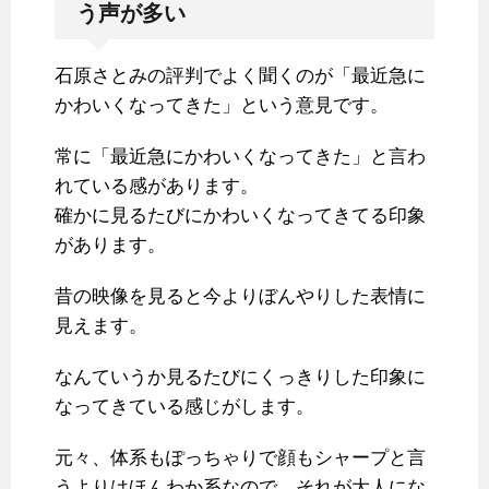
う声が多い
石原さとみの評判でよく聞くのが「最近急に
かわいくなってきた」という意見です。
常に「最近急にかわいくなってきた」と言わ
れている感があります。
確かに見るたびにかわいくなってきてる印象
があります。
昔の映像を見ると今よりぼんやりした表情に
見えます。
なんていうか見るたびにくっきりした印象に
なってきている感じがします。
元々、体系もぽっちゃりで顔もシャープと言
うよりはほんわか系なので、それが大人にな