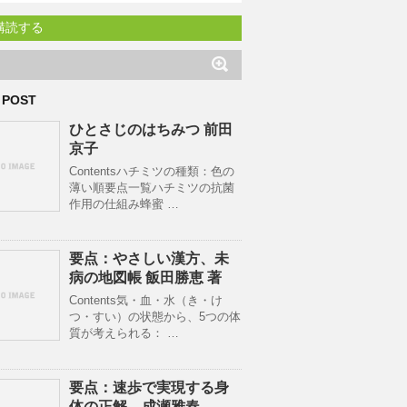
購読する
 POST
ひとさじのはちみつ 前田
京子
Contentsハチミツの種類：色の
薄い順要点一覧ハチミツの抗菌
作用の仕組み蜂蜜 …
要点：やさしい漢方、未
病の地図帳 飯田勝恵 著
Contents気・血・水（き・け
つ・すい）の状態から、5つの体
質が考えられる： …
要点：速歩で実現する身
体の正解。成瀬雅春。