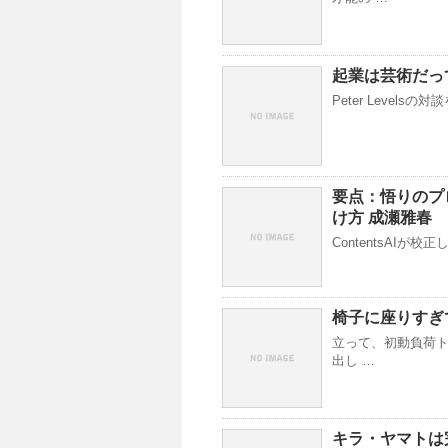
起業は芸術だっ
Peter Leve
要点：悟りのプ
け方 成瀬雅春
ContentsAIが
椅子に座りすぎ
立って、初動負荷ト
出し …
キラ・ヤマトは