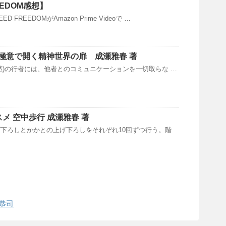
EEDOM感想】
 FREEDOMがAmazon Prime Videoで …
極意で開く精神世界の扉 成瀬雅春 著
ナ(沈黙)の行者には、他者とのコミュニケーションを一切取らな …
スメ 空中歩行 成瀬雅春 著
の上げ下ろしとかかとの上げ下ろしをそれぞれ10回ずつ行う。階
口恭司