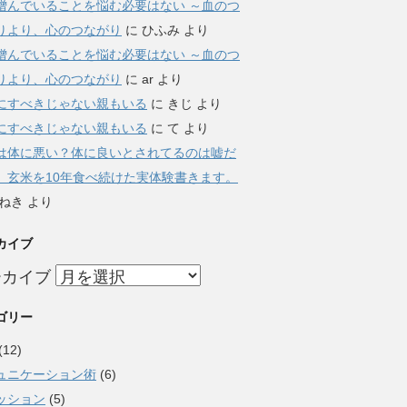
憎んでいることを悩む必要はない ～血のつ
りより、心のつながり
に
ひふみ
より
憎んでいることを悩む必要はない ～血のつ
りより、心のつながり
に
ar
より
にすべきじゃない親もいる
に
きじ
より
にすべきじゃない親もいる
に
て
より
は体に悪い？体に良いとされてるのは嘘だ
。玄米を10年食べ続けた実体験書きます。
ねき
より
カイブ
ーカイブ
ゴリー
(12)
ュニケーション術
(6)
ッション
(5)