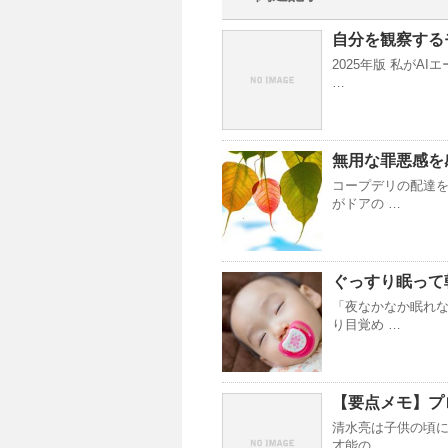
自分を観察する
2025年版 私がA
…
無用な罪悪感を
コープデリの配達
がドアの …
ぐっすり眠って
「夜なかなか眠れな
り目覚め …
【要点メモ】プ
清水亮は子供の頃に
才能の …