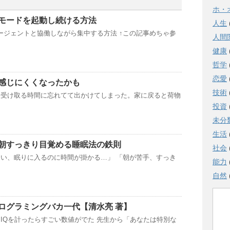
ホ・
モードを起動し続ける方法
人生
Iエージェントと協働しながら集中する方法 ↑この記事めちゃ参
人間
健康
哲学
恋愛
感じにくくなったかも
技術
を受け取る時間に忘れてて出かけてしまった。家に戻ると荷物
投資
未分
生活
朝すっきり目覚める睡眠法の鉄則
社会
い、眠りに入るのに時間が掛かる…」 「朝が苦手、すっき
能力
自然
ログラミングバカ一代【清水亮 著】
IQを計ったらすごい数値がでた 先生から「あなたは特別な