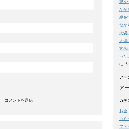
親を
なが
親を
なが
大切
大切
玄米
った
に
う
アー
ア
カテ
お金
コミ
ファ