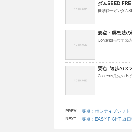
ダムSEED FR
機動戦士ガンダムSEED
要点：瞑想法の
Contentsモウ
要点: 速歩のス
Contents足先
…
PREV
要点：ポジティブシフト
NEXT
要点：EASY FIGHT 堀