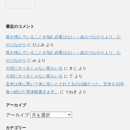
最近のコメント
親を憎んでいることを悩む必要はない ～血のつながりより、心
のつながり
に
ひふみ
より
親を憎んでいることを悩む必要はない ～血のつながりより、心
のつながり
に
ar
より
大切にすべきじゃない親もいる
に
きじ
より
大切にすべきじゃない親もいる
に
て
より
玄米は体に悪い？体に良いとされてるのは嘘だった。玄米を10年
食べ続けた実体験書きます。
に
うねき
より
アーカイブ
アーカイブ
カテゴリー