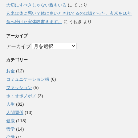
大切にすべきじゃない親もいる
に
て
より
玄米は体に悪い？体に良いとされてるのは嘘だった。玄米を10年
食べ続けた実体験書きます。
に
うねき
より
アーカイブ
アーカイブ
カテゴリー
お金
(12)
コミュニケーション術
(6)
ファッション
(5)
ホ・オポノポノ
(3)
人生
(82)
人間関係
(13)
健康
(118)
哲学
(14)
恋愛
(1)