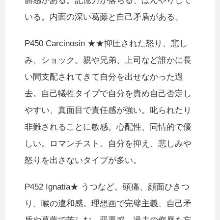
欝感がある。記憶力が落ちる、ぼんやりして
いる。内面の深い葛藤と自己矛盾がある。
P450 Carcinosin ★★抑圧された怒り、悲し
み、ショック。親や兄弟、上司など誰かに長
い間支配されてきて自分を出せなかった過
去。自己犠牲タイプで自分を責め自己否定し
やすい、真面目で責任感が強い。叱られたり
非難されることに敏感。心配性、同情的で優
しい。ロマンチスト。自分を抑え、悲しみや
怒りを出さないタイプが多い。
P452 Ignatia★ うつなど。頭痛、顔面ひきつ
り、喉の違和感。理想画で完璧主義、自己矛