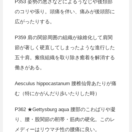
P353 姿勢の悪さなどによるうなじや後頚部
のコリや張り。頭痛を伴い、痛みが後頭部に
広がったりする。
P359 肩の関節周囲の組織が線維化して肩関
節が著しく硬直してしまったような進行した
五十肩。瘢痕組織を取り除き癒着を解消する
働きがある。
Aesculus hippocastanum 腰椎仙骨あたりが痛
む（特にかがんだり歩いたりした時）
P362 ★Gettysburg aqua 腰部のこわばりや凝
り、腰・股関節の靭帯・筋肉の硬化。このレ
メディーはリウマチ性の腰痛に良い。