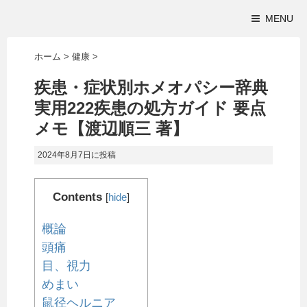
MENU
ホーム
>
健康
>
疾患・症状別ホメオパシー辞典
実用222疾患の処方ガイド 要点
メモ【渡辺順三 著】
2024年8月7日
に投稿
Contents
[
hide
]
概論
頭痛
目、視力
めまい
鼠径ヘルニア