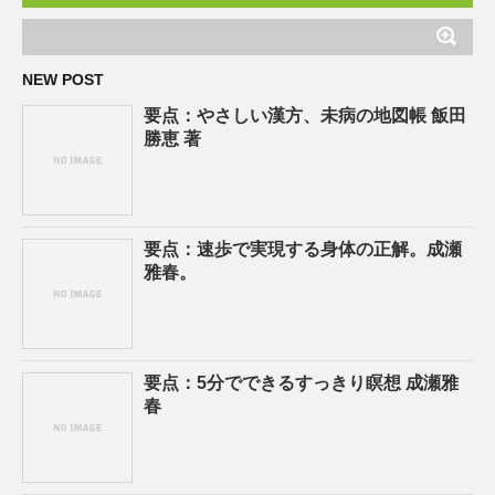
NEW POST
要点：やさしい漢方、未病の地図帳 飯田
勝恵 著
要点：速歩で実現する身体の正解。成瀬
雅春。
要点：5分でできるすっきり瞑想 成瀬雅
春