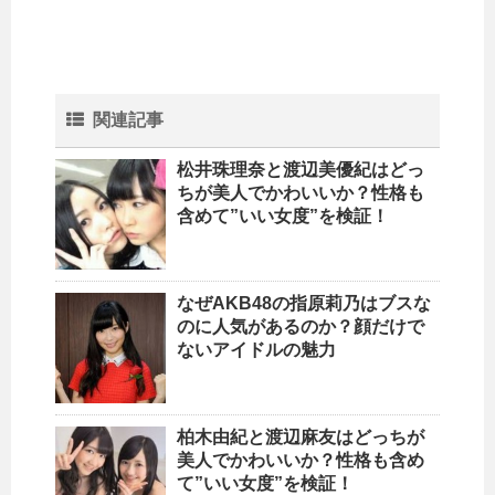
関連記事
松井珠理奈と渡辺美優紀はどっ
ちが美人でかわいいか？性格も
含めて”いい女度”を検証！
なぜAKB48の指原莉乃はブスな
のに人気があるのか？顔だけで
ないアイドルの魅力
柏木由紀と渡辺麻友はどっちが
美人でかわいいか？性格も含め
て”いい女度”を検証！