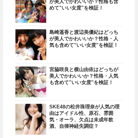
が美人でかわいいか？性格も含
めて”いい女度”を検証！
島崎遥香と渡辺美優紀はどっち
が美人でかわいいか？性格・人
気も含めて”いい女度”を検証！
宮脇咲良と横山由依はどっちが
美人でかわいいか？性格・人気
も含めて”いい女度”を検証！
SKE48の松井珠理奈が人気の理
由はアイドル性、原石、雰囲
気・オーラ、欠点は未成年飲
酒、自律神経失調症？