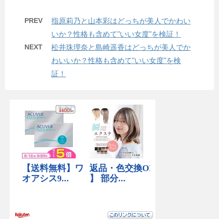
PREV
指原莉乃と山本彩はどっちが美人でかわい
いか？性格も含めて"いい女度"を検証！
NEXT
松井珠理奈と島崎遥香はどっちが美人でか
わいいか？性格も含めて"いい女度"を検
証！