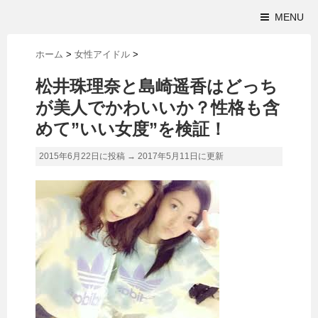
MENU
ホーム
>
女性アイドル
>
松井珠理奈と島崎遥香はどっち
が美人でかわいいか？性格も含
めて”いい女度”を検証！
2015年6月22日に投稿 →
2017年5月11日
に更新