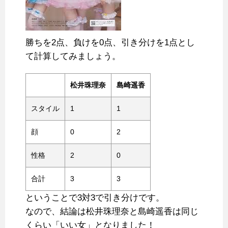
勝ちを2点、負けを0点、引き分けを1点とし
て計算してみましょう。
松井珠理奈
島崎遥香
スタイル
1
1
顔
0
2
性格
2
0
合計
3
3
ということで3対3で引き分けです。
なので、結論は松井珠理奈と島崎遥香は同じ
くらい「いい女」となりました！