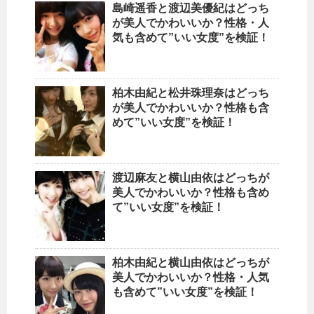
島崎遥香と渡辺美優紀はどっち
が美人でかわいいか？性格・人
気も含めて”いい女度”を検証！
柏木由紀と松井珠理奈はどっち
が美人でかわいいか？性格も含
めて”いい女度”を検証！
渡辺麻友と横山由依はどっちが
美人でかわいいか？性格も含め
て”いい女度”を検証！
柏木由紀と横山由依はどっちが
美人でかわいいか？性格・人気
も含めて”いい女度”を検証！