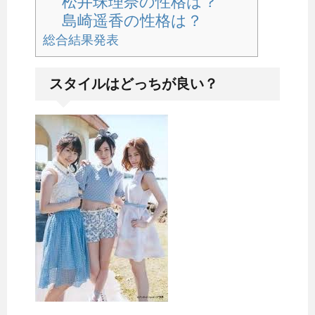
松井珠理奈の性格は？
島崎遥香の性格は？
総合結果発表
スタイルはどっちが良い？