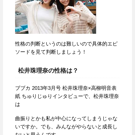
性格の判断というのは難しいので具体的エピ
ソードを見て判断しましょう！
松井珠理奈の性格は？
ブブカ 2013年3月号 松井珠理奈×高柳明音表
紙 ちゅりじゅりインタビューで、松井珠理奈
は
曲振りとかも私が中心になってしまうじゃな
いですか。でも、みんながやらないと成長し
ないと思うんです、