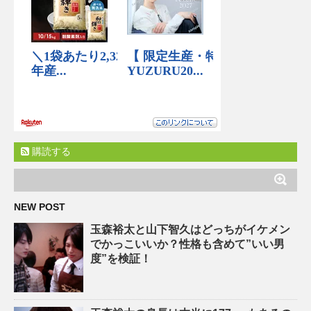
購読する
NEW POST
玉森裕太と山下智久はどっちがイケメン
でかっこいいか？性格も含めて”いい男
度”を検証！