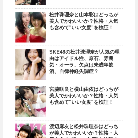
松井珠理奈と山本彩はどっちが
美人でかわいいか？性格・人気
も含めて”いい女度”を検証！
SKE48の松井珠理奈が人気の理
由はアイドル性、原石、雰囲
気・オーラ、欠点は未成年飲
酒、自律神経失調症？
宮脇咲良と横山由依はどっちが
美人でかわいいか？性格・人気
も含めて”いい女度”を検証！
渡辺麻友と松井珠理奈はどっち
が美人でかわいいか？性格・人