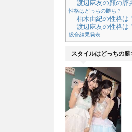
渡辺麻友の顔の評
性格はどっちの勝ち？
柏木由紀の性格は
渡辺麻友の性格は
総合結果発表
スタイルはどっちの勝