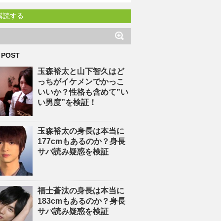
購読する
 POST
玉森裕太と山下智久はど
っちがイケメンでかっこ
いいか？性格も含めて”い
い男度”を検証！
玉森裕太の身長は本当に
177cmもあるのか？身長
サバ読み疑惑を検証
福士蒼汰の身長は本当に
183cmもあるのか？身長
サバ読み疑惑を検証