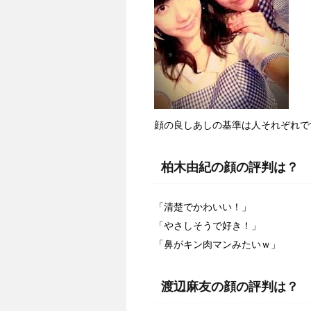
顔の良しあしの基準は人それぞれで
柏木由紀の顔の評判は？
「清楚でかわいい！」
「やさしそうで好き！」
「鼻がキン肉マンみたいｗ」
渡辺麻友の顔の評判は？