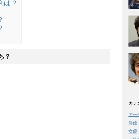
判は？
？
？
ち？
カテ
アー
俳優
女優