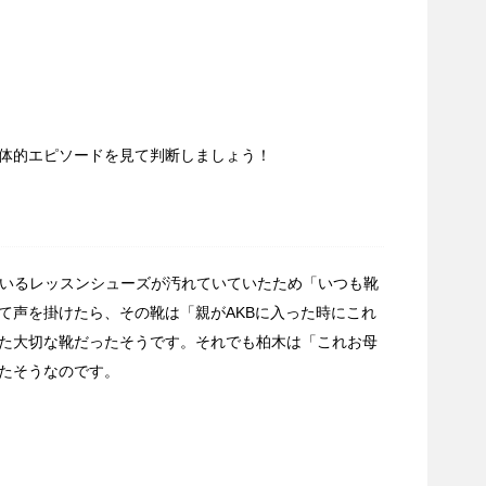
体的エピソードを見て判断しましょう！
いているレッスンシューズが汚れていていたため「いつも靴
て声を掛けたら、その靴は「親がAKBに入った時にこれ
た大切な靴だったそうです。それでも柏木は「これお母
たそうなのです。