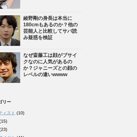
綾野剛の身長は本当に
180cmもあるのか？他の
芸能人と比較してサバ読
み疑惑を検証
なぜ斎藤工は顔がブサイ
クなのに人気があるの
か？ジャニーズとの顔の
レベルの違いwwww
ゴリー
ティスト
(10)
(15)
(23)