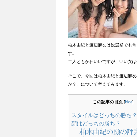
柏木由紀と渡辺麻友は総選挙でも常
す。
二人ともかわいいですが、いい女は
そこで、今回は柏木由紀と渡辺麻友
か？」について考えてみます。
この記事の目次
[
hide
]
スタイルはどっちの勝ち
顔はどっちの勝ち？
柏木由紀の顔の評