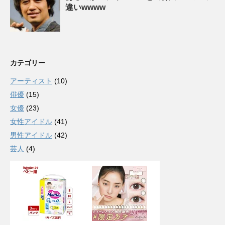
違いwwww
カテゴリー
アーティスト
(10)
俳優
(15)
女優
(23)
女性アイドル
(41)
男性アイドル
(42)
芸人
(4)