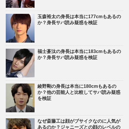
玉森裕太の身長は本当に177cmもあるの
か？身長サバ読み疑惑を検証
福士蒼汰の身長は本当に183cmもあるの
か？身長サバ読み疑惑を検証
綾野剛の身長は本当に180cmもあるの
か？他の芸能人と比較してサバ読み疑惑
を検証
なぜ斎藤工は顔がブサイクなのに人気が
あるのか？ジャニーズとの顔のレベルの