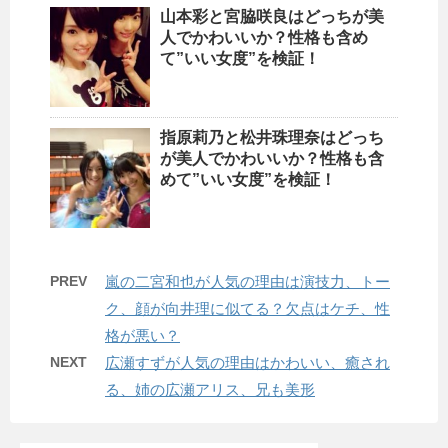
山本彩と宮脇咲良はどっちが美
人でかわいいか？性格も含め
て”いい女度”を検証！
指原莉乃と松井珠理奈はどっち
が美人でかわいいか？性格も含
めて”いい女度”を検証！
PREV
嵐の二宮和也が人気の理由は演技力、トー
ク、顔が向井理に似てる？欠点はケチ、性
格が悪い？
NEXT
広瀬すずが人気の理由はかわいい、癒され
る、姉の広瀬アリス、兄も美形