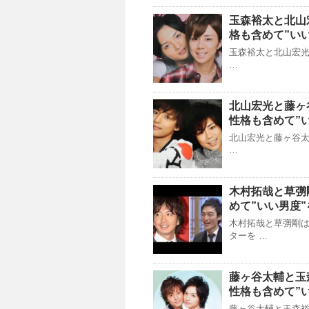
玉森裕太と北山
格も含めて”い
玉森裕太と北山宏光は
…
北山宏光と藤ヶ
性格も含めて”
北山宏光と藤ヶ谷太輔
…
木村拓哉と草彅
めて”いい男度
木村拓哉と草彅剛は
ターを …
藤ヶ谷太輔と玉
性格も含めて”
藤ヶ谷太輔と玉森裕太