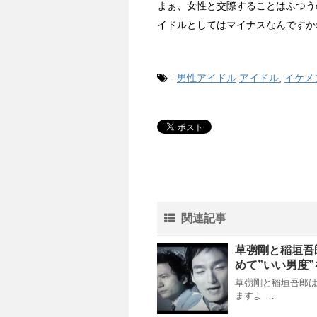
まぁ、女性と交際することはふつう
イドルとしてはマイナスなんですか
-
男性アイドル
アイドル
,
イケメ
関連記事
草彅剛と稲垣吾
めて”いい男度
草彅剛と稲垣吾郎は
ますよ …