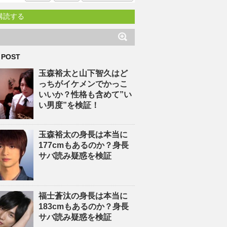
購読する
 POST
玉森裕太と山下智久はど
っちがイケメンでかっこ
いいか？性格も含めて”い
い男度”を検証！
玉森裕太の身長は本当に
177cmもあるのか？身長
サバ読み疑惑を検証
福士蒼汰の身長は本当に
183cmもあるのか？身長
サバ読み疑惑を検証