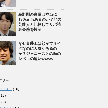
綾野剛の身長は本当に
180cmもあるのか？他の
芸能人と比較してサバ読
み疑惑を検証
なぜ斎藤工は顔がブサイ
クなのに人気があるの
か？ジャニーズとの顔の
レベルの違いwwww
ゴリー
ティスト
(10)
(15)
(23)