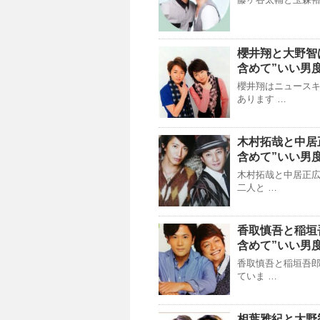
櫻井翔と大野智
含めて”いい男
櫻井翔はニュース
あります …
木村拓哉と中居
含めて”いい男
木村拓哉と中居正広
二人と …
香取慎吾と稲垣
含めて”いい男
香取慎吾と稲垣吾郎
ていま …
相葉雅紀と大野