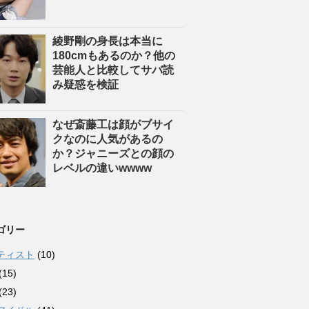
綾野剛の身長は本当に
180cmもあるのか？他の
芸能人と比較してサバ読
み疑惑を検証
なぜ斎藤工は顔がブサイ
クなのに人気があるの
か？ジャニーズとの顔の
レベルの違いwwww
ゴリー
ティスト
(10)
(15)
(23)