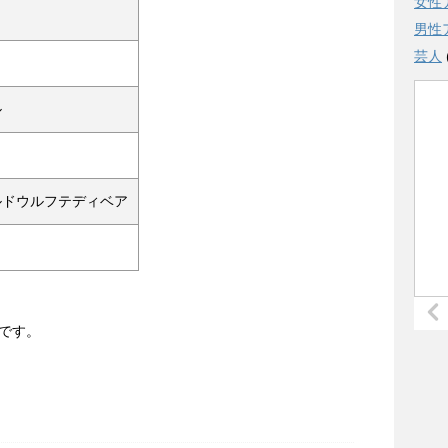
女性
男性
芸人
ル
ルドウルフテディベア
です。