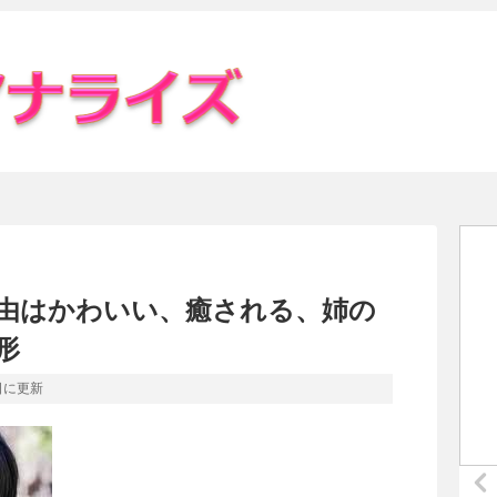
由はかわいい、癒される、姉の
形
日
に更新