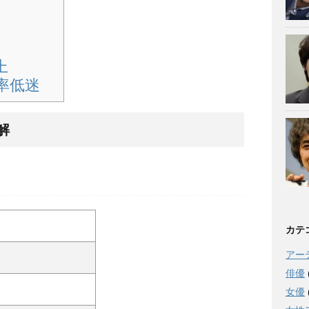
上
率低迷
解
カテ
アー
俳優
女優