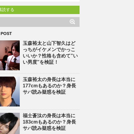
購読する
 POST
玉森裕太と山下智久はど
っちがイケメンでかっこ
いいか？性格も含めて”い
い男度”を検証！
玉森裕太の身長は本当に
177cmもあるのか？身長
サバ読み疑惑を検証
福士蒼汰の身長は本当に
183cmもあるのか？身長
サバ読み疑惑を検証