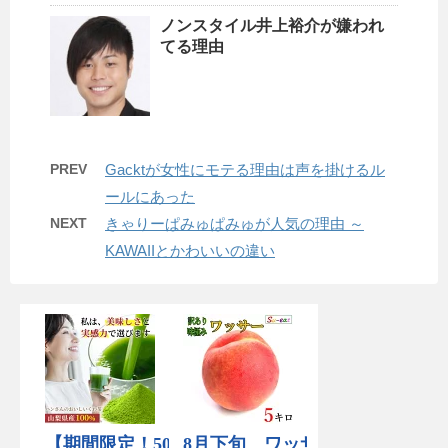
ノンスタイル井上裕介が嫌われ
てる理由
PREV
Gacktが女性にモテる理由は声を掛けるル
ールにあった
NEXT
きゃりーぱみゅぱみゅが人気の理由 ～
KAWAIIとかわいいの違い