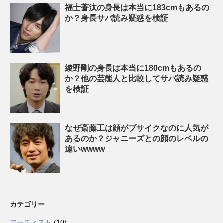
福士蒼汰の身長は本当に183cmもあるの
か？身長サバ読み疑惑を検証
綾野剛の身長は本当に180cmもあるの
か？他の芸能人と比較してサバ読み疑惑
を検証
なぜ斎藤工は顔がブサイクなのに人気が
あるのか？ジャニーズとの顔のレベルの
違いwwww
カテゴリー
アーティスト
(10)