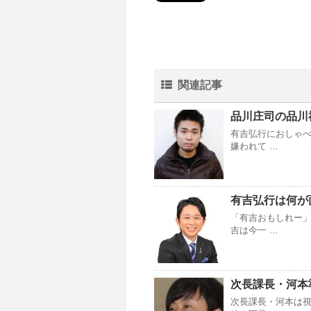
関連記事
品川庄司の品川
有吉弘行におしゃ
嫌われて …
有吉弘行は何が
「有吉おもしれー
吉は今一 …
次長課長・河本
次長課長・河本は