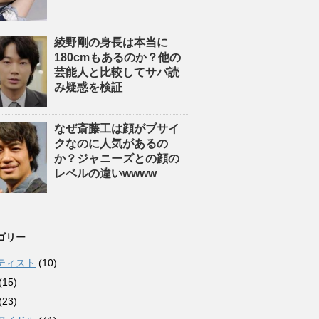
綾野剛の身長は本当に
180cmもあるのか？他の
芸能人と比較してサバ読
み疑惑を検証
なぜ斎藤工は顔がブサイ
クなのに人気があるの
か？ジャニーズとの顔の
レベルの違いwwww
ゴリー
ティスト
(10)
(15)
(23)