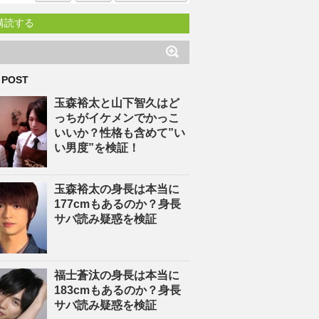
購読する
 POST
玉森裕太と山下智久はど
っちがイケメンでかっこ
いいか？性格も含めて”い
い男度”を検証！
玉森裕太の身長は本当に
177cmもあるのか？身長
サバ読み疑惑を検証
福士蒼汰の身長は本当に
183cmもあるのか？身長
サバ読み疑惑を検証