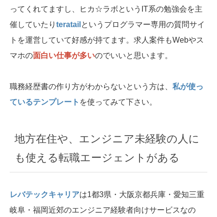
ってくれてますし、ヒカ☆ラボというIT系の勉強会を主
催していたり
teratail
というプログラマー専用の質問サイ
トを運営していて好感が持てます。求人案件もWebやス
マホの
面白い仕事が多い
のでいいと思います。
職務経歴書の作り方がわからないという方は、
私が使っ
ているテンプレート
を使ってみて下さい。
地方在住や、エンジニア未経験の人に
も使える転職エージェントがある
レバテックキャリア
は1都3県・大阪京都兵庫・愛知三重
岐阜・福岡近郊のエンジニア経験者向けサービスなの