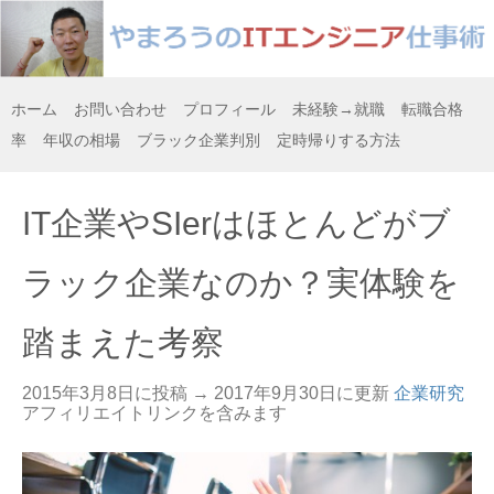
ホーム
お問い合わせ
プロフィール
未経験→就職
転職合格
率
年収の相場
ブラック企業判別
定時帰りする方法
IT企業やSIerはほとんどがブ
ラック企業なのか？実体験を
踏まえた考察
2015年3月8日に投稿 →
2017年9月30日
に更新
企業研究
アフィリエイトリンクを含みます