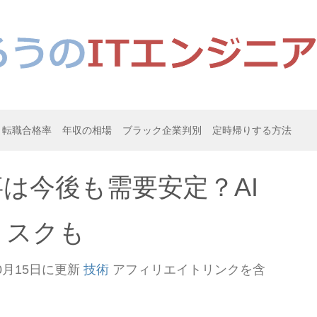
転職合格率
年収の相場
ブラック企業判別
定時帰りする方法
仕事は今後も需要安定？AI
リスクも
0月15日
に更新
技術
アフィリエイトリンクを含