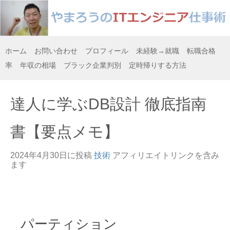
ホーム
お問い合わせ
プロフィール
未経験→就職
転職合格
率
年収の相場
ブラック企業判別
定時帰りする方法
達人に学ぶDB設計 徹底指南
書【要点メモ】
2024年4月30日
に投稿
技術
アフィリエイトリンクを含み
ます
パーティション