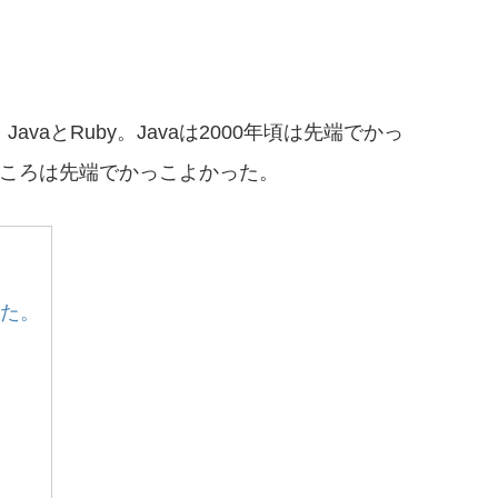
vaとRuby。Javaは2000年頃は先端でかっ
lsのころは先端でかっこよかった。
た。