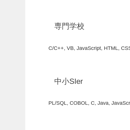
専門学校
C/C++, VB, JavaScript, HTML, CS
中小SIer
PL/SQL, COBOL, C, Java, JavaScr