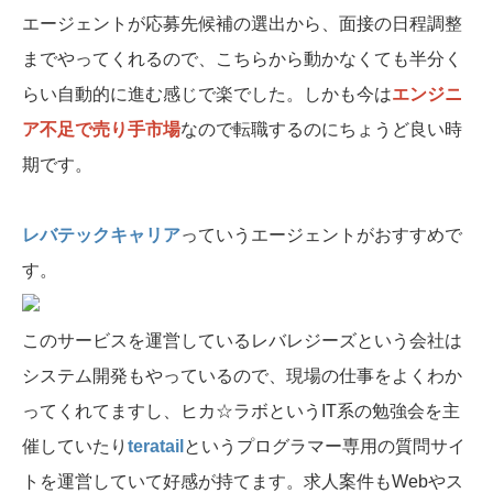
エージェントが応募先候補の選出から、面接の日程調整
までやってくれるので、こちらから動かなくても半分く
らい自動的に進む感じで楽でした。しかも今は
エンジニ
ア不足で売り手市場
なので転職するのにちょうど良い時
期です。
レバテックキャリア
っていうエージェントがおすすめで
す。
このサービスを運営しているレバレジーズという会社は
システム開発もやっているので、現場の仕事をよくわか
ってくれてますし、ヒカ☆ラボというIT系の勉強会を主
催していたり
teratail
というプログラマー専用の質問サイ
トを運営していて好感が持てます。求人案件もWebやス