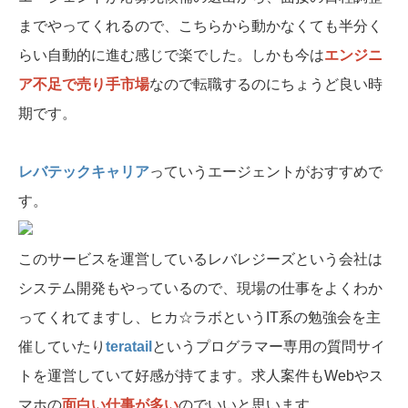
までやってくれるので、こちらから動かなくても半分く
らい自動的に進む感じで楽でした。しかも今は
エンジニ
ア不足で売り手市場
なので転職するのにちょうど良い時
期です。
レバテックキャリア
っていうエージェントがおすすめで
す。
このサービスを運営しているレバレジーズという会社は
システム開発もやっているので、現場の仕事をよくわか
ってくれてますし、ヒカ☆ラボというIT系の勉強会を主
催していたり
teratail
というプログラマー専用の質問サイ
トを運営していて好感が持てます。求人案件もWebやス
マホの
面白い仕事が多い
のでいいと思います。