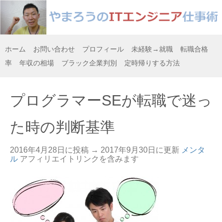
ホーム
お問い合わせ
プロフィール
未経験→就職
転職合格
率
年収の相場
ブラック企業判別
定時帰りする方法
プログラマーSEが転職で迷っ
た時の判断基準
2016年4月28日に投稿 →
2017年9月30日
に更新
メンタ
ル
アフィリエイトリンクを含みます