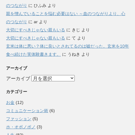
のつながり
に
ひふみ
より
親を憎んでいることを悩む必要はない ～血のつながりより、心
のつながり
に
ar
より
大切にすべきじゃない親もいる
に
きじ
より
大切にすべきじゃない親もいる
に
て
より
玄米は体に悪い？体に良いとされてるのは嘘だった。玄米を10年
食べ続けた実体験書きます。
に
うねき
より
アーカイブ
アーカイブ
カテゴリー
お金
(12)
コミュニケーション術
(6)
ファッション
(5)
ホ・オポノポノ
(3)