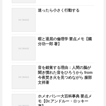
迷ったら小さく行動する
暇と退屈の倫理学 要点メモ【國
分功一郎 著】
音を錯覚する理由：人間の脳が
聞き慣れた音をひろうから from
今夜焚き火を見つめながら 服部
文祥著
ホメオパシー大百科事典 要点メ
モ【Dr.アンドルー・ロッキー