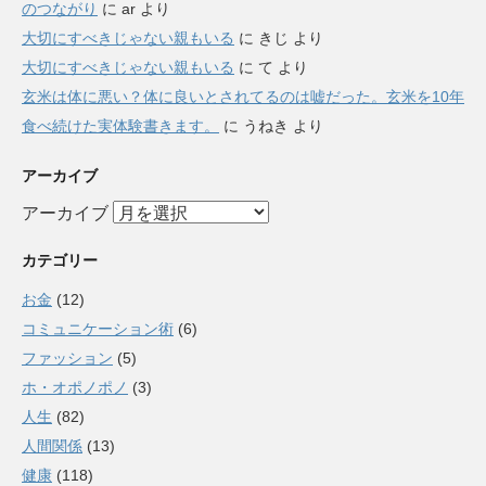
のつながり
に
ar
より
大切にすべきじゃない親もいる
に
きじ
より
大切にすべきじゃない親もいる
に
て
より
玄米は体に悪い？体に良いとされてるのは嘘だった。玄米を10年
食べ続けた実体験書きます。
に
うねき
より
アーカイブ
アーカイブ
カテゴリー
お金
(12)
コミュニケーション術
(6)
ファッション
(5)
ホ・オポノポノ
(3)
人生
(82)
人間関係
(13)
健康
(118)