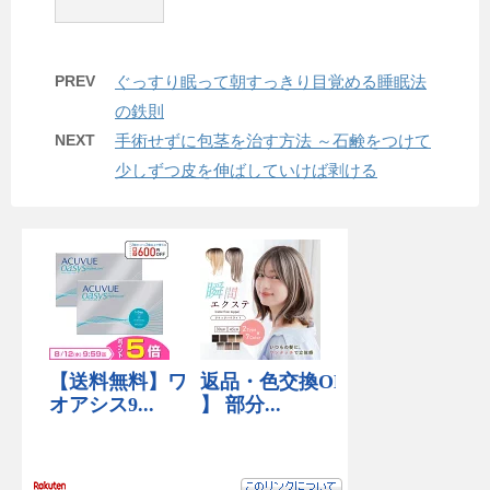
PREV
ぐっすり眠って朝すっきり目覚める睡眠法
の鉄則
NEXT
手術せずに包茎を治す方法 ～石鹸をつけて
少しずつ皮を伸ばしていけば剥ける