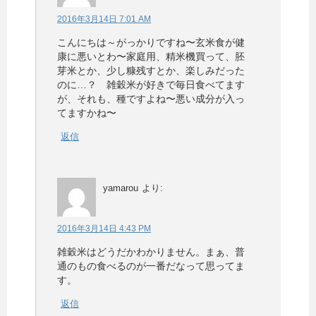
2016年3月14日 7:01 AM
こんにちは～がっかりですね〜玄米食が健
康に悪いとわ〜家庭用、精米機買って、胚
芽米とか、少し糠残すとか、楽しみだった
のに…？ 雑穀米が好きで毎日食べてます
が、それも、種ですよね〜悪い成分が入っ
てますかね〜
返信
yamarou
より:
2016年3月14日 4:43 PM
雑穀米はどうだかわかりません。まぁ、普
通のもの食べるのが一番だなって思ってま
す。
返信