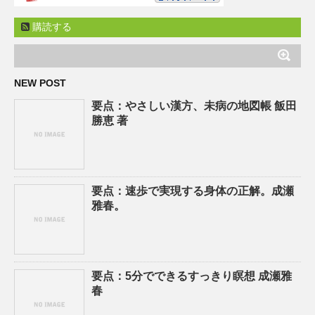
購読する
NEW POST
要点：やさしい漢方、未病の地図帳 飯田
勝恵 著
要点：速歩で実現する身体の正解。成瀬
雅春。
要点：5分でできるすっきり瞑想 成瀬雅
春