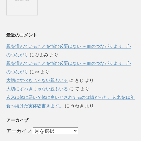
最近のコメント
親を憎んでいることを悩む必要はない ～血のつながりより、心
のつながり
に
ひふみ
より
親を憎んでいることを悩む必要はない ～血のつながりより、心
のつながり
に
ar
より
大切にすべきじゃない親もいる
に
きじ
より
大切にすべきじゃない親もいる
に
て
より
玄米は体に悪い？体に良いとされてるのは嘘だった。玄米を10年
食べ続けた実体験書きます。
に
うねき
より
アーカイブ
アーカイブ