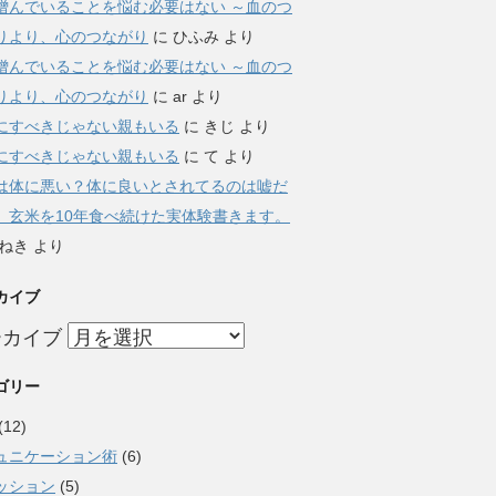
憎んでいることを悩む必要はない ～血のつ
りより、心のつながり
に
ひふみ
より
憎んでいることを悩む必要はない ～血のつ
りより、心のつながり
に
ar
より
にすべきじゃない親もいる
に
きじ
より
にすべきじゃない親もいる
に
て
より
は体に悪い？体に良いとされてるのは嘘だ
。玄米を10年食べ続けた実体験書きます。
ねき
より
カイブ
ーカイブ
ゴリー
(12)
ュニケーション術
(6)
ッション
(5)