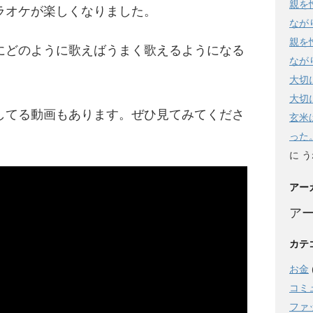
親を
ラオケが楽しくなりました。
なが
親を
にどのように歌えばうまく歌えるようになる
なが
大切
大切
してる動画もあります。ぜひ見てみてくださ
玄米
った
に
う
アー
ア
カテ
お金
コミ
ファ