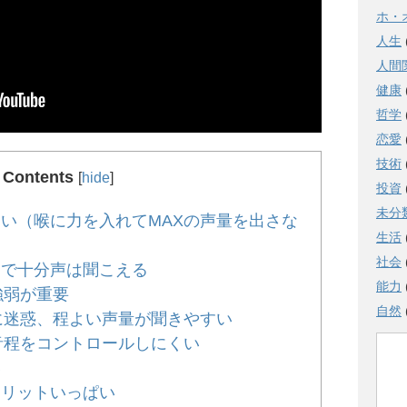
ホ・
人生
人間
健康
哲学
恋愛
技術
Contents
[
hide
]
投資
未分
い（喉に力を入れてMAXの声量を出さな
生活
社会
クで十分声は聞こえる
能力
強弱が重要
自然
に迷惑、程よい声量が聞きやすい
音程をコントロールしにくい
い
メリットいっぱい