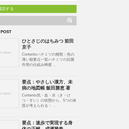
購読する
 POST
ひとさじのはちみつ 前田
京子
Contentsハチミツの種類：色の
薄い順要点一覧ハチミツの抗菌
作用の仕組み蜂蜜 …
要点：やさしい漢方、未
病の地図帳 飯田勝恵 著
Contents気・血・水（き・け
つ・すい）の状態から、5つの体
質が考えられる： …
要点：速歩で実現する身
体の正解。成瀬雅春。