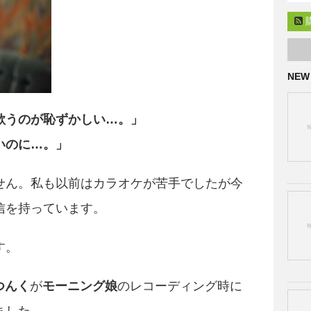
NEW
歌うのが恥ずかしい…。」
いのに…。」
せん。私も以前はカラオケが苦手でしたが今
信を持っています。
す。
つんく
が
モーニング娘
のレコーディング時に