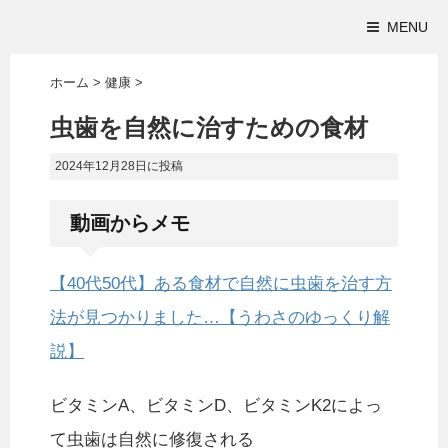
MENU
ホーム
>
健康
>
虫歯を自然に治すための食材
2024年12月28日
に投稿
動画からメモ
【40代50代】ある食材で自然に虫歯を治す方
法が見つかりました…【うわさのゆっくり解
説】
ビタミンA、ビタミンD、ビタミンK2によっ
て虫歯は自然に修復される