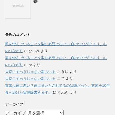
春
最近のコメント
親を憎んでいることを悩む必要はない ～血のつながりより、心
のつながり
に
ひふみ
より
親を憎んでいることを悩む必要はない ～血のつながりより、心
のつながり
に
ar
より
大切にすべきじゃない親もいる
に
きじ
より
大切にすべきじゃない親もいる
に
て
より
玄米は体に悪い？体に良いとされてるのは嘘だった。玄米を10年
食べ続けた実体験書きます。
に
うねき
より
アーカイブ
アーカイブ