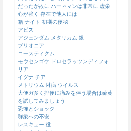
だったが故に ハーネマンは非常に 虚栄
心が強く 存在で他人には
箱 ナイト 初期の便秘
アピス
アジェンダム メタリカム 銀
ブリオニア
コースティクム
モウセンゴケ ドロセラッツンディフォ
リア
イグナ チア
メトリウム 淋病 ウイルス
大便ガ多く排便に痛みを伴う場合は硫黄
を試してみましょう
恐怖とショック
群衆への不安
レスキュー 役