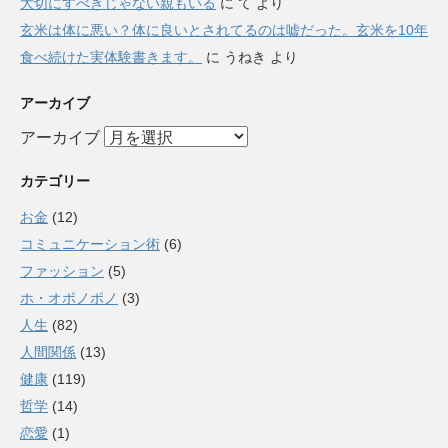
大切にすべきじゃない親もいる
に
て
より
玄米は体に悪い？体に良いとされてるのは嘘だった。玄米を10年
食べ続けた実体験書きます。
に
うねき
より
アーカイブ
アーカイブ
カテゴリー
お金
(12)
コミュニケーション術
(6)
ファッション
(5)
ホ・オポノポノ
(3)
人生
(82)
人間関係
(13)
健康
(119)
哲学
(14)
恋愛
(1)