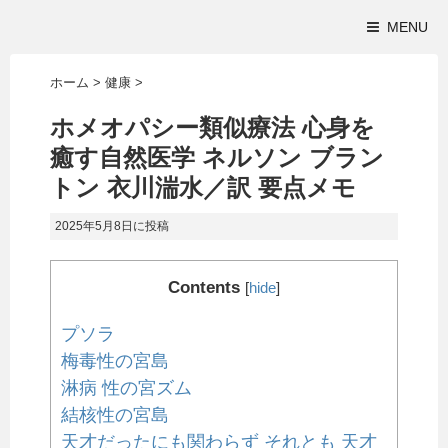
MENU
ホーム
>
健康
>
ホメオパシー類似療法 心身を
癒す自然医学 ネルソン ブラン
トン 衣川湍水／訳 要点メモ
2025年5月8日
に投稿
Contents
[
hide
]
プソラ
梅毒性の宮島
淋病 性の宮ズム
結核性の宮島
天才だったにも関わらず それとも 天才