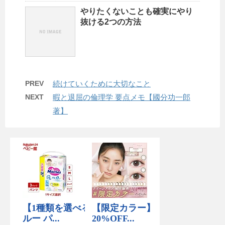
やりたくないことも確実にやり
抜ける2つの方法
PREV
続けていくために大切なこと
NEXT
暇と退屈の倫理学 要点メモ【國分功一郎
著】