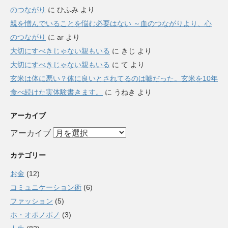
のつながり
に
ひふみ
より
親を憎んでいることを悩む必要はない ～血のつながりより、心
のつながり
に
ar
より
大切にすべきじゃない親もいる
に
きじ
より
大切にすべきじゃない親もいる
に
て
より
玄米は体に悪い？体に良いとされてるのは嘘だった。玄米を10年
食べ続けた実体験書きます。
に
うねき
より
アーカイブ
アーカイブ
カテゴリー
お金
(12)
コミュニケーション術
(6)
ファッション
(5)
ホ・オポノポノ
(3)