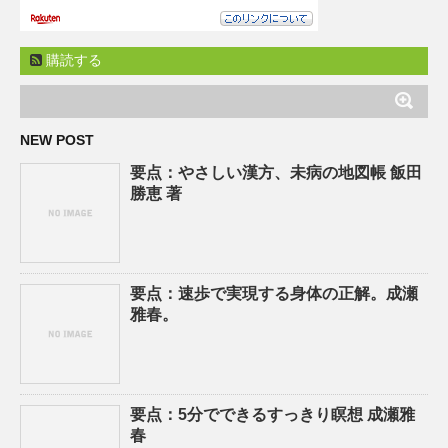
購読する
NEW POST
要点：やさしい漢方、未病の地図帳 飯田
勝恵 著
要点：速歩で実現する身体の正解。成瀬
雅春。
要点：5分でできるすっきり瞑想 成瀬雅
春