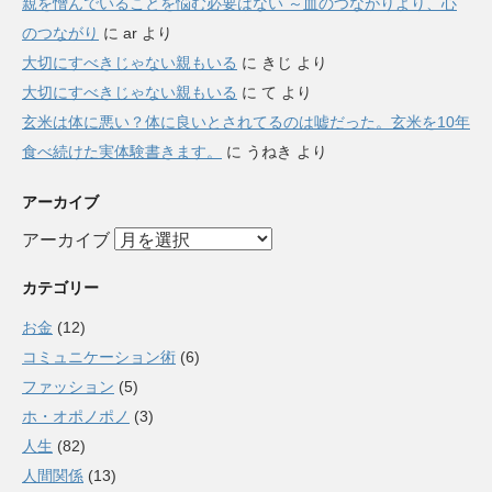
親を憎んでいることを悩む必要はない ～血のつながりより、心
のつながり
に
ar
より
大切にすべきじゃない親もいる
に
きじ
より
大切にすべきじゃない親もいる
に
て
より
玄米は体に悪い？体に良いとされてるのは嘘だった。玄米を10年
食べ続けた実体験書きます。
に
うねき
より
アーカイブ
アーカイブ
カテゴリー
お金
(12)
コミュニケーション術
(6)
ファッション
(5)
ホ・オポノポノ
(3)
人生
(82)
人間関係
(13)