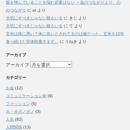
親を憎んでいることを悩む必要はない ～血のつながりより、心
のつながり
に
ar
より
大切にすべきじゃない親もいる
に
きじ
より
大切にすべきじゃない親もいる
に
て
より
玄米は体に悪い？体に良いとされてるのは嘘だった。玄米を10年
食べ続けた実体験書きます。
に
うねき
より
アーカイブ
アーカイブ
カテゴリー
お金
(12)
コミュニケーション術
(6)
ファッション
(5)
ホ・オポノポノ
(3)
人生
(82)
人間関係
(13)