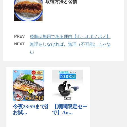
取得方法と習慣
PREV
後悔は無用である理由【ホ・オポノポノ】
NEXT
無理をしなければ、無理（不可能）じゃな
い