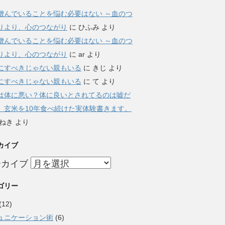
憎んでいることを悩む必要はない ～血のつ
りより、心のつながり
に
ひふみ
より
憎んでいることを悩む必要はない ～血のつ
りより、心のつながり
に
ar
より
にすべきじゃない親もいる
に
きじ
より
にすべきじゃない親もいる
に
て
より
は体に悪い？体に良いとされてるのは嘘だ
。玄米を10年食べ続けた実体験書きます。
ねき
より
カイブ
ーカイブ
ゴリー
(12)
ュニケーション術
(6)