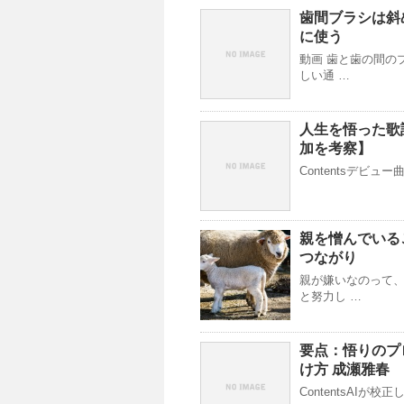
歯間ブラシは斜
に使う
動画 歯と歯の間の
しい通 …
人生を悟った歌
加を考察】
Contentsデビュ
親を憎んでいる
つながり
親が嫌いなのって、
と努力し …
要点：悟りのプ
け方 成瀬雅春
ContentsAIが