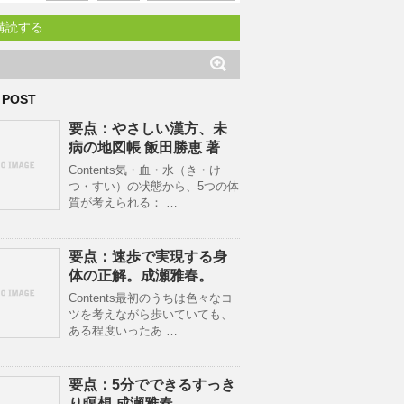
購読する
 POST
要点：やさしい漢方、未
病の地図帳 飯田勝恵 著
Contents気・血・水（き・け
つ・すい）の状態から、5つの体
質が考えられる： …
要点：速歩で実現する身
体の正解。成瀬雅春。
Contents最初のうちは色々なコ
ツを考えながら歩いていても、
ある程度いったあ …
要点：5分でできるすっき
り瞑想 成瀬雅春