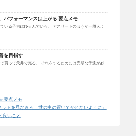
、パフォーマンスは上がる 要点メモ
ている子供はゆるんでいる。 アスリートのほうが一般人よ
善を目指す
で買って天井で売る。 それをするためには完璧な予測が必
法 要点メモ
ゃ、ネットを見なきゃ、世の中の置いてかれないように」
と良いこと