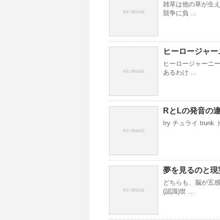
雑草は他の草が生
競争に負 …
ヒーロージャー
ヒーロージャーニ
あるわけ …
RとLの発音の
try チュライ trun
夢を見るのと現
どちらも、脳が五
(認識)世 …