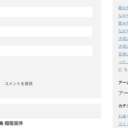
親を
なが
親を
なが
大切
大切
玄米
った
に
う
アー
ア
カテ
お金
略 稲垣栄洋
コミ