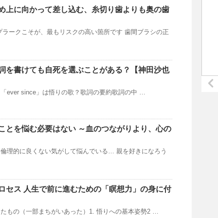
め上に向かって差し込む、糸切り歯よりも奥の歯
プラークこそが、最もリスクの高い箇所です 歯間ブラシの正
詞を書けても自死を選ぶことがある？【神田沙也
ー曲「ever since」は悟りの歌？歌詞の要約歌詞の中 …
ことを悩む必要はない ～血のつながりより、心の
倫理的に良くない気がして悩んでいる… 親を好きになろう
ロセス 人生で前に進むための「瞑想力」の身に付
校正したもの（一部まちがいあった）1. 悟りへの基本姿勢2 …