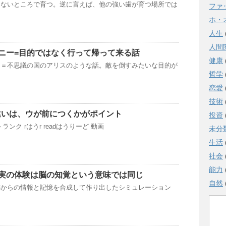
えないところで育つ。逆に言えば、他の強い歯が育つ場所では
ファ
ホ・
人生
人間
ニー=目的ではなく行って帰って来る話
健康
ー＝不思議の国のアリスのような話。敵を倒すみたいな目的が
哲学
恋愛
技術
違いは、ウが前につくかがポイント
投資
k トランク rはうr readはうりーど 動画
未分
生活
社会
能力
実の体験は脳の知覚という意味では同じ
自然
感からの情報と記憶を合成して作り出したシミュレーション