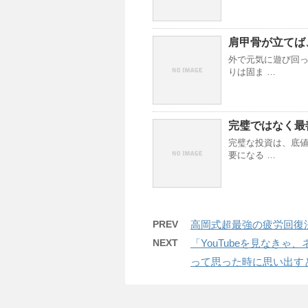
肩甲骨が立てば
外で元気に遊び回っ
りは固ま …
完璧ではなく最
完璧な投資は、底値
要になる …
PREV
高岡式超最強の疲労回復
NEXT
「YouTubeを見なき
って思った時に思い出す