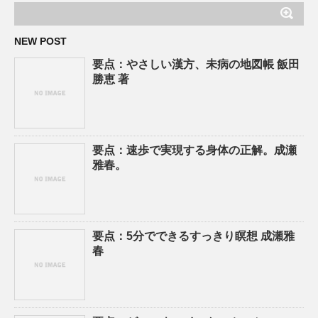
NEW POST
要点：やさしい漢方、未病の地図帳 飯田
勝恵 著
要点：速歩で実現する身体の正解。成瀬
雅春。
要点：5分でできるすっきり瞑想 成瀬雅
春