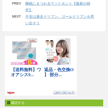
PREV
睡眠にまつわるウソとホント【最新の研
究】
NEXT
不安は過去ドリブン。ゴールドリブンを思
い出そう
購読する