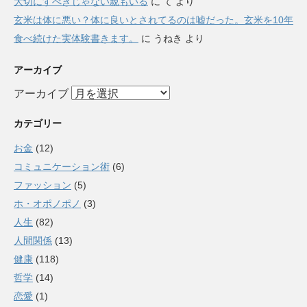
大切にすべきじゃない親もいる
に
て
より
玄米は体に悪い？体に良いとされてるのは嘘だった。玄米を10年
食べ続けた実体験書きます。
に
うねき
より
アーカイブ
アーカイブ
カテゴリー
お金
(12)
コミュニケーション術
(6)
ファッション
(5)
ホ・オポノポノ
(3)
人生
(82)
人間関係
(13)
健康
(118)
哲学
(14)
恋愛
(1)