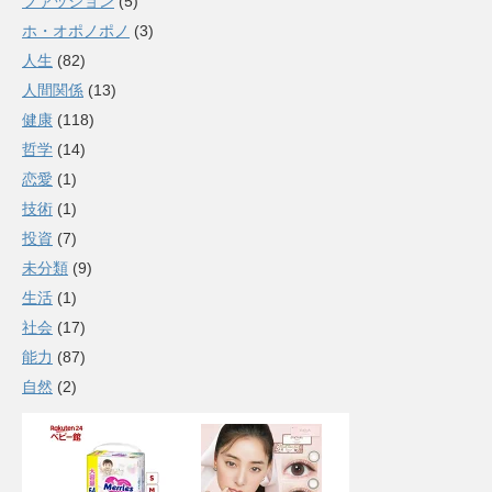
ファッション
(5)
ホ・オポノポノ
(3)
人生
(82)
人間関係
(13)
健康
(118)
哲学
(14)
恋愛
(1)
技術
(1)
投資
(7)
未分類
(9)
生活
(1)
社会
(17)
能力
(87)
自然
(2)