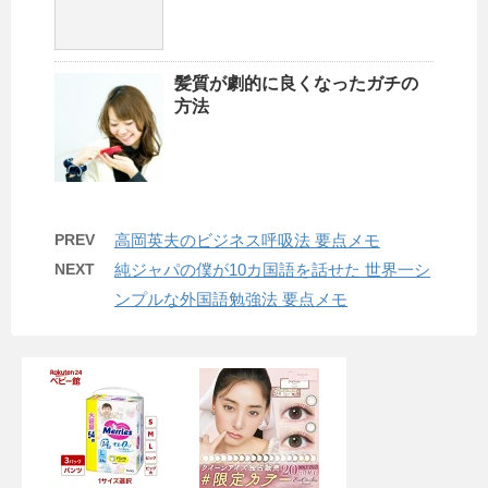
髪質が劇的に良くなったガチの
方法
PREV
高岡英夫のビジネス呼吸法 要点メモ
NEXT
純ジャパの僕が10カ国語を話せた 世界一シ
ンプルな外国語勉強法 要点メモ