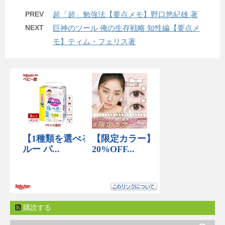
PREV
超「超」勉強法【要点メモ】野口悠紀雄 著
NEXT
巨神のツール 俺の生存戦略 知性編【要点メ
モ】ティム・フェリス著
購読する