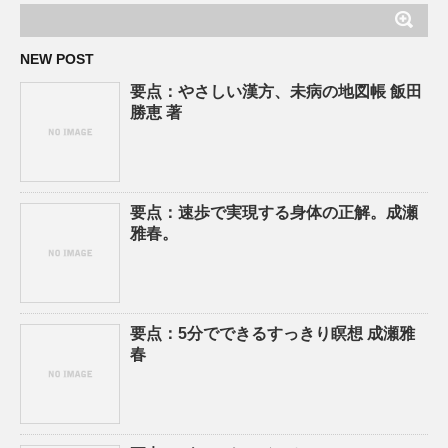
NEW POST
要点：やさしい漢方、未病の地図帳 飯田
勝恵 著
要点：速歩で実現する身体の正解。成瀬
雅春。
要点：5分でできるすっきり瞑想 成瀬雅
春