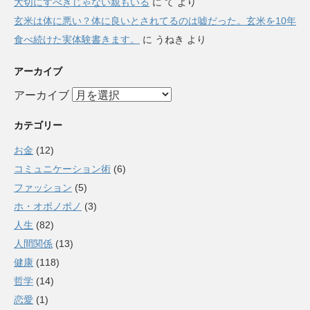
大切にすべきじゃない親もいる
に
て
より
玄米は体に悪い？体に良いとされてるのは嘘だった。玄米を10年
食べ続けた実体験書きます。
に
うねき
より
アーカイブ
アーカイブ
カテゴリー
お金
(12)
コミュニケーション術
(6)
ファッション
(5)
ホ・オポノポノ
(3)
人生
(82)
人間関係
(13)
健康
(118)
哲学
(14)
恋愛
(1)