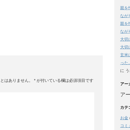
親を
なが
親を
なが
大切
大切
玄米
った
に
う
ことはありません。
*
が付いている欄は必須項目です
アー
ア
カテ
お金
コミ