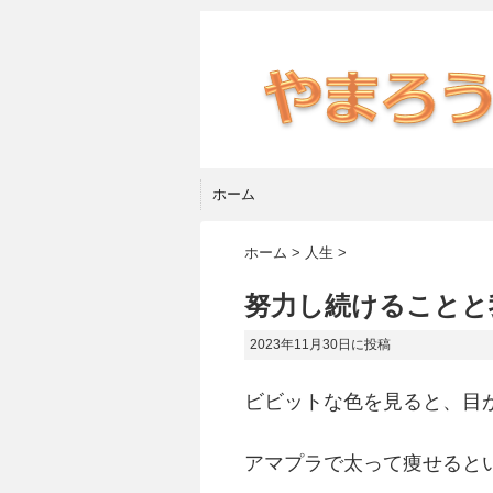
ホーム
ホーム
>
人生
>
努力し続けることと
2023年11月30日
に投稿
ビビットな色を見ると、目
アマプラで太って痩せると