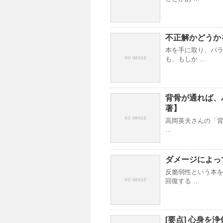
不正解かどうか
本を手に取り、パ
も、もしか …
背骨が通れば、
著】
高岡英夫さんの「背
…
ダメージによっ
反脆弱性という本を
回復する …
[要点] 心身を