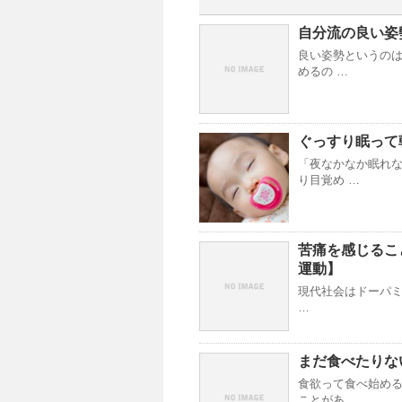
自分流の良い姿
良い姿勢というのは
めるの …
ぐっすり眠って
「夜なかなか眠れな
り目覚め …
苦痛を感じるこ
運動】
現代社会はドーパミ
…
まだ食べたりな
食欲って食べ始める
ことがあ …