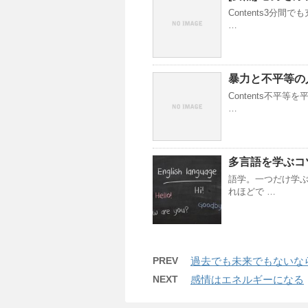
Contents3分
…
暴力と不平等の
Contents不平
…
多言語を学ぶコ
語学。一つだけ学
れほどで …
PREV
過去でも未来でもないな
NEXT
感情はエネルギーになる