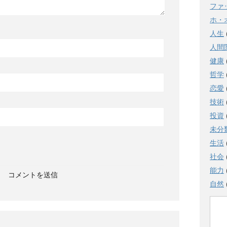
ファ
ホ・
人生
人間
健康
哲学
恋愛
技術
投資
未分
生活
社会
能力
自然