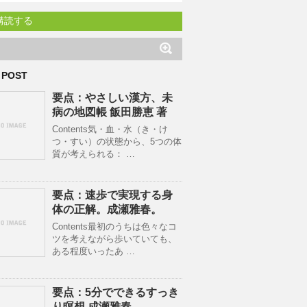
購読する
 POST
要点：やさしい漢方、未
病の地図帳 飯田勝恵 著
Contents気・血・水（き・け
つ・すい）の状態から、5つの体
質が考えられる： …
要点：速歩で実現する身
体の正解。成瀬雅春。
Contents最初のうちは色々なコ
ツを考えながら歩いていても、
ある程度いったあ …
要点：5分でできるすっき
り瞑想 成瀬雅春