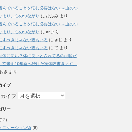
憎んでいることを悩む必要はない ～血のつ
りより、心のつながり
に
ひふみ
より
憎んでいることを悩む必要はない ～血のつ
りより、心のつながり
に
ar
より
にすべきじゃない親もいる
に
きじ
より
にすべきじゃない親もいる
に
て
より
は体に悪い？体に良いとされてるのは嘘だ
。玄米を10年食べ続けた実体験書きます。
ねき
より
カイブ
ーカイブ
ゴリー
(12)
ュニケーション術
(6)