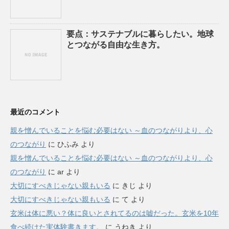
要点：サステナブルに暮らしたい。地球
とつながる自由な生き方。
最近のコメント
親を憎んでいることを悩む必要はない ～血のつながりより、心
のつながり
に
ひふみ
より
親を憎んでいることを悩む必要はない ～血のつながりより、心
のつながり
に
ar
より
大切にすべきじゃない親もいる
に
きじ
より
大切にすべきじゃない親もいる
に
て
より
玄米は体に悪い？体に良いとされてるのは嘘だった。玄米を10年
食べ続けた実体験書きます。
に
うねき
より