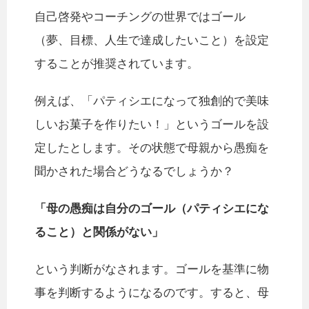
自己啓発やコーチングの世界ではゴール
（夢、目標、人生で達成したいこと）を設定
することが推奨されています。
例えば、「パティシエになって独創的で美味
しいお菓子を作りたい！」というゴールを設
定したとします。その状態で母親から愚痴を
聞かされた場合どうなるでしょうか？
「母の愚痴は自分のゴール（パティシエにな
ること）と関係がない」
という判断がなされます。ゴールを基準に物
事を判断するようになるのです。すると、母