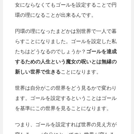
女にならなくてもゴールを設定することで円
環の理になることが出来るんです。
円環の理になったまどかは別世界で一人で暮
らすことになりました。ゴールを設定した私
たちはどうなるのでしょうか？
ゴールを達成
するための人生という魔女の呪いとは無縁の
新しい世界で生きる
ことになります。
世界は自分がこの世界をどう見るかで変わり
ます。ゴールを設定するということはゴール
を基準にこの世界を見ることになります。
つまり、ゴールを設定すれば世界の見え方が