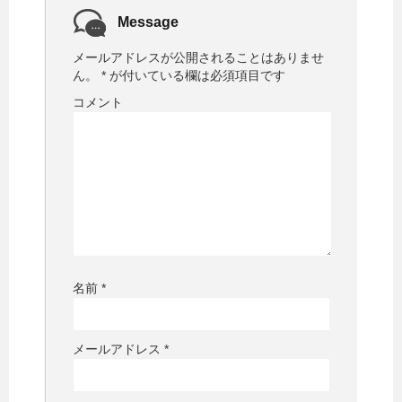
Message
メールアドレスが公開されることはありませ
ん。
*
が付いている欄は必須項目です
コメント
名前
*
メールアドレス
*