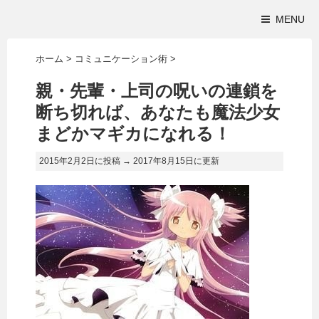
MENU
ホーム
>
コミュニケーション術
>
親・先輩・上司の呪いの連鎖を
断ち切れば、あなたも魔法少女
まどかマギカになれる！
2015年2月2日に投稿 →
2017年8月15日
に更新