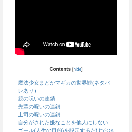
Contents
[
hide
]
魔法少女まどかマギカの世界観(ネタバ
レあり）
親の呪いの連鎖
先輩の呪いの連鎖
上司の呪いの連鎖
自分がされた嫌なことを他人にしない
ゴール(人生の目的)を設定するだけでOK