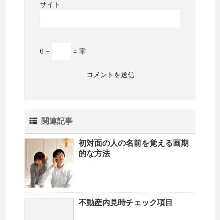
サイト
6 −
= 零
関連記事
初対面の人の名前を覚える画期
的な方法
不動産内見時チェック項目