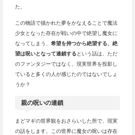
た。
この物語で描かれた夢をかなえることで魔法
少女となった存在が戦いの中で絶望し魔女に
なってしまう、
希望を持つから絶望する、絶
望は呪いとなって連鎖する
という話は、ただ
のファンタジーではなく、現実世界を投影し
ていると多くの人が感じたのではないでしょ
うか？
親の呪いの連鎖
まどマギの世界観をおさらいした所で、現実
の話をします。この世界に魔女の呪いは存在