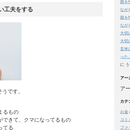
親を
い工夫をする
なが
親を
なが
大切
大切
玄米
った
に
う
アー
ア
そうです。
カテ
よるもの
お金
ができて、クマになってるもの
コミ
ってる
ファ