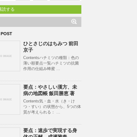
購読する
 POST
ひとさじのはちみつ 前田
京子
Contentsハチミツの種類：色の
薄い順要点一覧ハチミツの抗菌
作用の仕組み蜂蜜 …
要点：やさしい漢方、未
病の地図帳 飯田勝恵 著
Contents気・血・水（き・け
つ・すい）の状態から、5つの体
質が考えられる： …
要点：速歩で実現する身
体の正解。成瀬雅春。