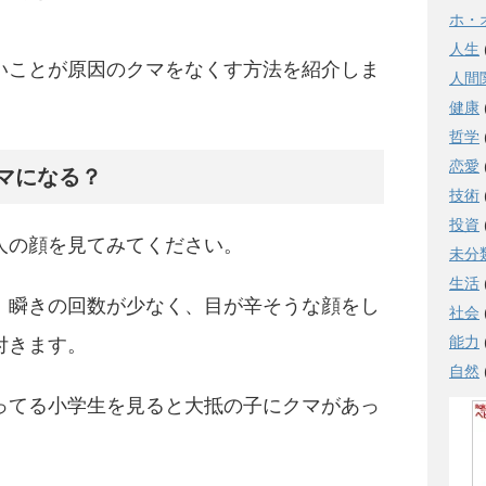
ホ・
人生
いことが原因のクマをなくす方法を紹介しま
人間
健康
哲学
恋愛
マになる？
技術
投資
人の顔を見てみてください。
未分
生活
、瞬きの回数が少なく、目が辛そうな顔をし
社会
能力
付きます。
自然
ってる小学生を見ると大抵の子にクマがあっ