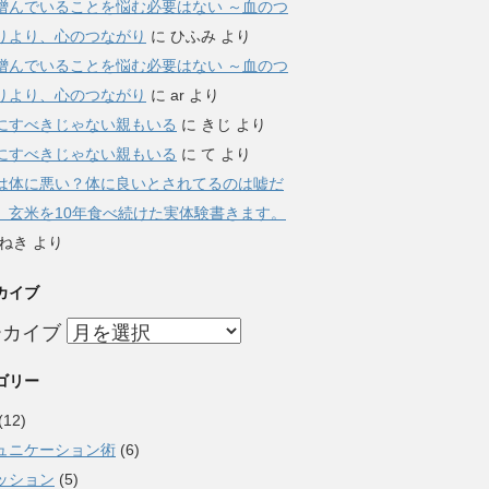
憎んでいることを悩む必要はない ～血のつ
りより、心のつながり
に
ひふみ
より
憎んでいることを悩む必要はない ～血のつ
りより、心のつながり
に
ar
より
にすべきじゃない親もいる
に
きじ
より
にすべきじゃない親もいる
に
て
より
は体に悪い？体に良いとされてるのは嘘だ
。玄米を10年食べ続けた実体験書きます。
ねき
より
カイブ
ーカイブ
ゴリー
(12)
ュニケーション術
(6)
ッション
(5)