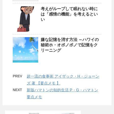
考えがループして眠れない時に
は「感情の機能」を考えるとい
い
嫌な記憶を消す方法 ～ハワイの
秘術ホ・オポノポノで記憶をク
リーニング
PREV
超一流の食事術 アイザック・H・ジョーン
ズ 著 【要点メモ 】
NEXT
新版ハマトンの知的生活 P・G・ハマトン
要点メモ