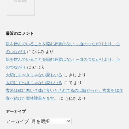
最近のコメント
親を憎んでいることを悩む必要はない ～血のつながりより、心
のつながり
に
ひふみ
より
親を憎んでいることを悩む必要はない ～血のつながりより、心
のつながり
に
ar
より
大切にすべきじゃない親もいる
に
きじ
より
大切にすべきじゃない親もいる
に
て
より
玄米は体に悪い？体に良いとされてるのは嘘だった。玄米を10年
食べ続けた実体験書きます。
に
うねき
より
アーカイブ
アーカイブ