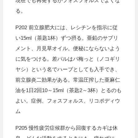
現在でも再発するがフォスフォルスでよくな
る。
P202 前立腺肥大には、レシチンを指示に従
い15ml（茶匙1杯）ずつ摂る。亜鉛のサプリ
メント、月見草オイル。便秘にならないよう
に気をつける。差パルはパ梅っと（ノコギリ
ヤシ）という名でハーブとしても入手でき、
前立腺炎二効果がある。常温圧搾した亜麻仁
油を1日2回10～15ml（茶匙2～3杯）とるのも
よい。症例、フォスフォルス、リコポディウ
ム
P205 慢性疲労症候群から回復するカギは休