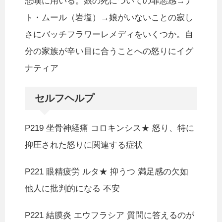
悲嘆に用いる。娘の死についての罪悪感→ナ
ト・ムール（岩塩）→娘がいないことの寂し
さにバッチフラワーレメディをいくつか。自
分の家族が辛い目に合うことへの怒りにイグ
ナティア
セルフヘルプ
P219 坐骨神経痛 コロキンシス★ 怒り、特に
抑圧された怒りに関連する症状
P221 眼精疲労 ルタ★ 抑うつ 満足感の欠如
他人に批判的になる 不安
P221 結膜炎 エウフラシア 質問に答えるのが