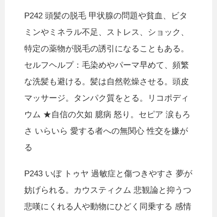
P242 頭髪の脱毛 甲状腺の問題や貧血、ビタ
ミンやミネラル不足、ストレス、ショック、
特定の薬物が脱毛の誘引になることもある。
セルフヘルプ：毛染めやパーマ早めて、頻繁
な洗髪も避ける。髪は自然乾燥させる。頭皮
マッサージ。タンパク質をとる。リコポディ
ウム ★自信の欠如 臆病 怒り。セピア 涙もろ
さ いらいら 愛する者への無関心 性交を嫌が
る
P243 いぼ トゥヤ 過敏症と傷つきやすさ 夢が
妨げられる。カウスティクム 悲観論と抑うつ
悲嘆にくれる人や動物にひどく同乗する 感情