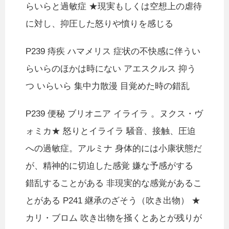
らいらと過敏症 ★現実もしくは空想上の虐待
に対し、抑圧した怒りや憤りを感じる
P239 痔疾 ハマメリス 症状の不快感に伴うい
らいらのほかは時にない アエスクルス 抑う
つ いらいら 集中力散漫 目覚めた時の錯乱
P239 便秘 ブリオニア イライラ 。ヌクス・ヴ
ォミカ★ 怒りとイライラ 騒音、接触、圧迫
への過敏症。アルミナ 身体的には小康状態だ
が、精神的に切迫した感覚 嫌な予感がする
錯乱することがある 非現実的な感覚があるこ
とがある P241 継承のざそう（吹き出物） ★
カリ・ブロム 吹き出物を掻くとあとが残りが