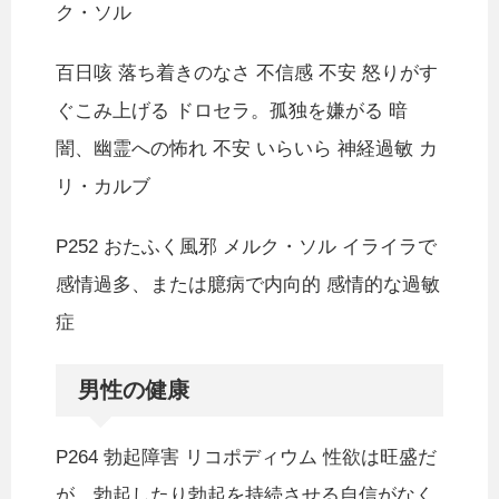
ク・ソル
百日咳 落ち着きのなさ 不信感 不安 怒りがす
ぐこみ上げる ドロセラ。孤独を嫌がる 暗
闇、幽霊への怖れ 不安 いらいら 神経過敏 カ
リ・カルブ
P252 おたふく風邪 メルク・ソル イライラで
感情過多、または臆病で内向的 感情的な過敏
症
男性の健康
P264 勃起障害 リコポディウム 性欲は旺盛だ
が、勃起したり勃起を持続させる自信がなく