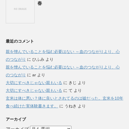
春
最近のコメント
親を憎んでいることを悩む必要はない ～血のつながりより、心
のつながり
に
ひふみ
より
親を憎んでいることを悩む必要はない ～血のつながりより、心
のつながり
に
ar
より
大切にすべきじゃない親もいる
に
きじ
より
大切にすべきじゃない親もいる
に
て
より
玄米は体に悪い？体に良いとされてるのは嘘だった。玄米を10年
食べ続けた実体験書きます。
に
うねき
より
アーカイブ