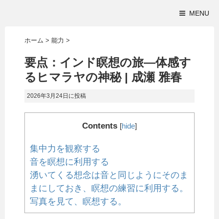
MENU
ホーム
>
能力
>
要点：インド瞑想の旅―体感す
るヒマラヤの神秘 | 成瀬 雅春
2026年3月24日
に投稿
Contents
[
hide
]
集中力を観察する
音を瞑想に利用する
湧いてくる想念は音と同じようにそのま
まにしておき、瞑想の練習に利用する。
写真を見て、瞑想する。