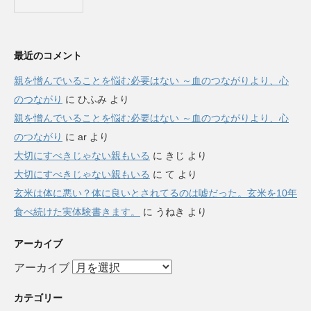
最近のコメント
親を憎んでいることを悩む必要はない ～血のつながりより、心
のつながり
に
ひふみ
より
親を憎んでいることを悩む必要はない ～血のつながりより、心
のつながり
に
ar
より
大切にすべきじゃない親もいる
に
きじ
より
大切にすべきじゃない親もいる
に
て
より
玄米は体に悪い？体に良いとされてるのは嘘だった。玄米を10年
食べ続けた実体験書きます。
に
うねき
より
アーカイブ
アーカイブ
カテゴリー