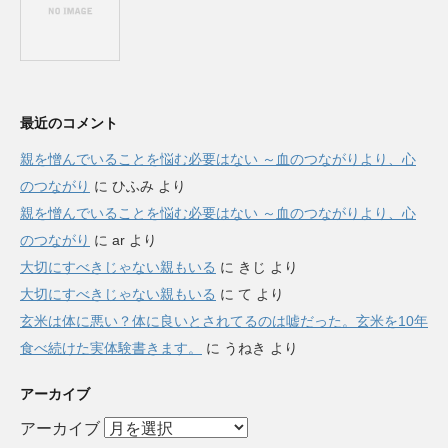
最近のコメント
親を憎んでいることを悩む必要はない ～血のつながりより、心
のつながり
に
ひふみ
より
親を憎んでいることを悩む必要はない ～血のつながりより、心
のつながり
に
ar
より
大切にすべきじゃない親もいる
に
きじ
より
大切にすべきじゃない親もいる
に
て
より
玄米は体に悪い？体に良いとされてるのは嘘だった。玄米を10年
食べ続けた実体験書きます。
に
うねき
より
アーカイブ
アーカイブ