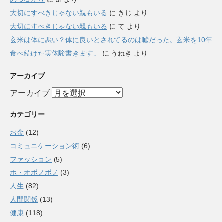
大切にすべきじゃない親もいる
に
きじ
より
大切にすべきじゃない親もいる
に
て
より
玄米は体に悪い？体に良いとされてるのは嘘だった。玄米を10年
食べ続けた実体験書きます。
に
うねき
より
アーカイブ
アーカイブ
カテゴリー
お金
(12)
コミュニケーション術
(6)
ファッション
(5)
ホ・オポノポノ
(3)
人生
(82)
人間関係
(13)
健康
(118)