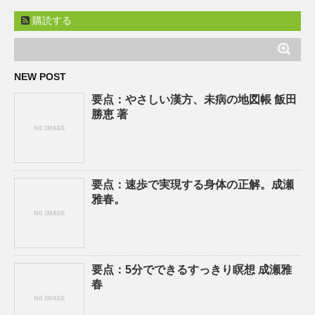
購読する
NEW POST
要点：やさしい漢方、未病の地図帳 飯田
勝恵 著
要点：速歩で実現する身体の正解。成瀬
雅春。
要点：5分でできるすっきり瞑想 成瀬雅
春