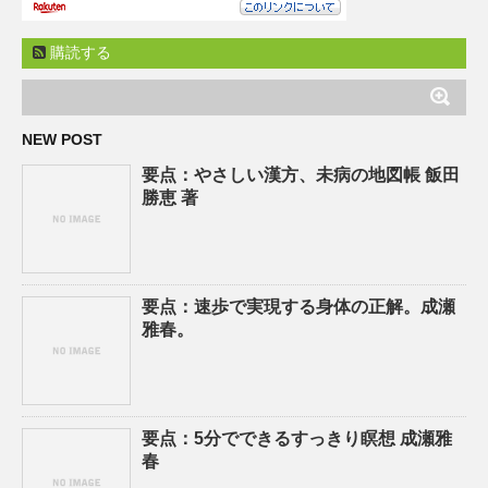
購読する
NEW POST
要点：やさしい漢方、未病の地図帳 飯田
勝恵 著
要点：速歩で実現する身体の正解。成瀬
雅春。
要点：5分でできるすっきり瞑想 成瀬雅
春