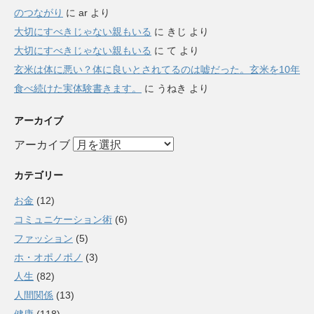
のつながり
に
ar
より
大切にすべきじゃない親もいる
に
きじ
より
大切にすべきじゃない親もいる
に
て
より
玄米は体に悪い？体に良いとされてるのは嘘だった。玄米を10年
食べ続けた実体験書きます。
に
うねき
より
アーカイブ
アーカイブ
カテゴリー
お金
(12)
コミュニケーション術
(6)
ファッション
(5)
ホ・オポノポノ
(3)
人生
(82)
人間関係
(13)