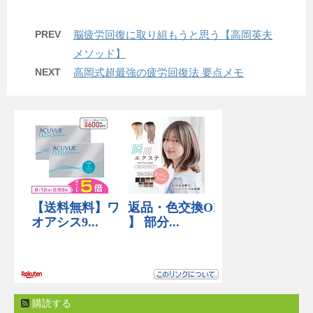
PREV
脳疲労回復に取り組もうと思う【高岡英夫
メソッド】
NEXT
高岡式超最強の疲労回復法 要点メモ
購読する