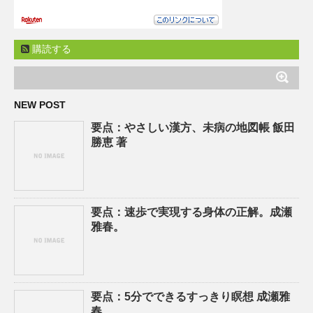
購読する
NEW POST
要点：やさしい漢方、未病の地図帳 飯田
勝恵 著
要点：速歩で実現する身体の正解。成瀬
雅春。
要点：5分でできるすっきり瞑想 成瀬雅
春