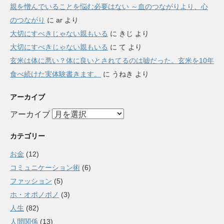
親を憎んでいることを悩む必要はない ～血のつながりより、心
のつながり
に
ar
より
大切にすべきじゃない親もいる
に
きじ
より
大切にすべきじゃない親もいる
に
て
より
玄米は体に悪い？体に良いとされてるのは嘘だった。玄米を10年
食べ続けた実体験書きます。
に
うねき
より
アーカイブ
アーカイブ
カテゴリー
お金
(12)
コミュニケーション術
(6)
ファッション
(5)
ホ・オポノポノ
(3)
人生
(82)
人間関係
(13)