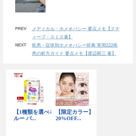
PREV
メディカル・ホメオパシー 要点メモ【ステ
ィーブ・スミス著】
NEXT
疾患・症状別ホメオパシー辞典 実用222疾
患の処方ガイド 要点メモ【渡辺順三 著】