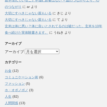
親を憎んでいることを悩む必要はない ～血のつながりより、心
のつながり
に
ar
より
大切にすべきじゃない親もいる
に
きじ
より
大切にすべきじゃない親もいる
に
て
より
玄米は体に悪い？体に良いとされてるのは嘘だった。玄米を10年
食べ続けた実体験書きます。
に
うねき
より
アーカイブ
アーカイブ
カテゴリー
お金
(12)
コミュニケーション術
(6)
ファッション
(5)
ホ・オポノポノ
(3)
人生
(82)
人間関係
(13)