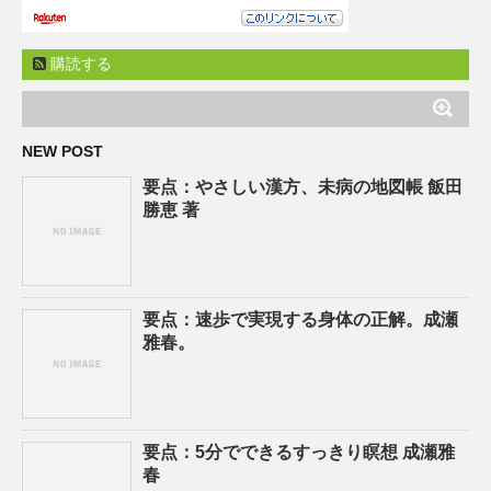
購読する
NEW POST
要点：やさしい漢方、未病の地図帳 飯田
勝恵 著
要点：速歩で実現する身体の正解。成瀬
雅春。
要点：5分でできるすっきり瞑想 成瀬雅
春